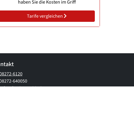
haben Sie die Kosten im Griff
Tarife vergleichen
ntakt
08272-6120
08272-640050
info@finako-gmbh.de
ormationen & Datenschutz
|
Impressum & Barrierefreiheit
Vertrag widerrufen